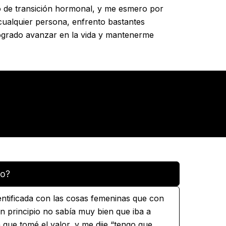
 de transición hormonal, y me esmero por
cualquier persona, enfrento bastantes
ogrado avanzar en la vida y mantenerme
no?
tificada con las cosas femeninas que con
un principio no sabía muy bien que iba a
 que tomé el valor, y me dije “tengo que