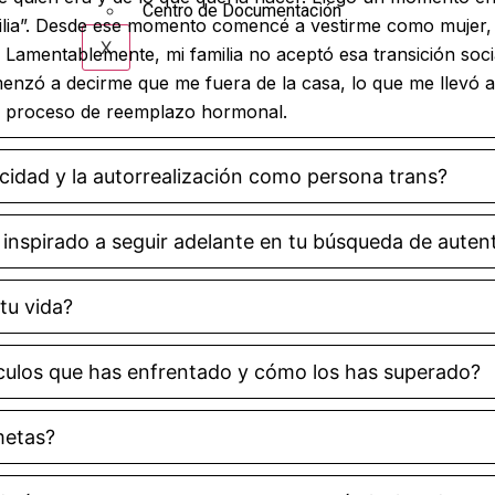
Centro de Documentación
milia”. Desde ese momento comencé a vestirme como mujer,
X
Lamentablemente, mi familia no aceptó esa transición soci
menzó a decirme que me fuera de la casa, lo que me llevó 
 mi proceso de reemplazo hormonal.
icidad y la autorrealización como persona trans?
 inspirado a seguir adelante en tu búsqueda de autent
tu vida?
áculos que has enfrentado y cómo los has superado?
metas?