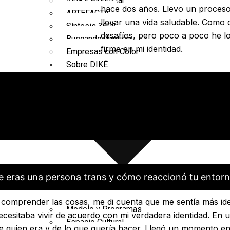
Vida y Bienestar
hace dos años. Llevo un proceso
ARTEFACTA
llevar una vida saludable. Como 
Síntesis 360º
desafíos, pero poco a poco he l
Buscando Justicia
firme en mi identidad.
Empresas con Color
Sobre DIKÉ
 eras una persona trans y cómo reaccionó tu entor
omprender las cosas, me di cuenta que me sentía más iden
Modelo y Programas
necesitaba vivir de acuerdo con mi verdadera identidad. En 
Espacio Cultural
e quien era y de lo que quería hacer. Llegó un momento en