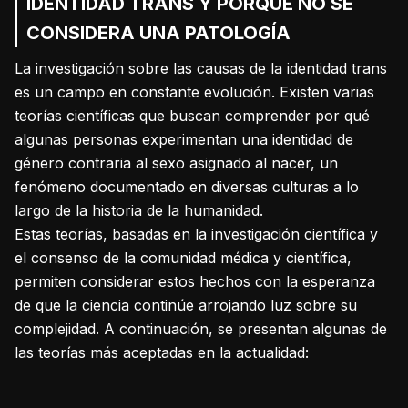
IDENTIDAD TRANS Y PORQUE NO SE
Vida y Bienestar
ARTEFACTA
CONSIDERA UNA PATOLOGÍA
Síntesis 360º
La investigación sobre las causas de la identidad trans
Buscando Justicia
es un campo en constante evolución. Existen varias
Empresas con Color
teorías científicas que buscan comprender por qué
Sobre DIKÉ
algunas personas experimentan una identidad de
género contraria al sexo asignado al nacer, un
fenómeno documentado en diversas culturas a lo
largo de la historia de la humanidad.
Estas teorías, basadas en la investigación científica y
el consenso de la comunidad médica y científica,
permiten considerar estos hechos con la esperanza
de que la ciencia continúe arrojando luz sobre su
complejidad. A continuación, se presentan algunas de
las teorías más aceptadas en la actualidad:
Modelo y Programas
Espacio Cultural