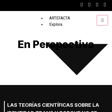
ARTEFACTA
Explora
En Perspectiva
Reportando desde el Futuro
S.T.A.R.
LAS TEORÍAS CIENTÍFICAS SOBRE LA
En Perspectiva