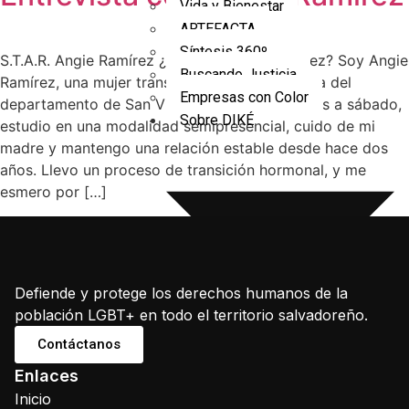
Vida y Bienestar
ARTEFACTA
Síntesis 360º
S.T.A.R. Angie Ramírez ¿Quién es Angie ramírez? Soy Angie
Buscando Justicia
Ramírez, una mujer trans de 32 años, originaria del
Empresas con Color
departamento de San Vicente. Trabajo de lunes a sábado,
Sobre DIKÉ
estudio en una modalidad semipresencial, cuido de mi
madre y mantengo una relación estable desde hace dos
años. Llevo un proceso de transición hormonal, y me
esmero por […]
Defiende y protege los derechos humanos de la
población LGBT+ en todo el territorio salvadoreño.
Contáctanos
Enlaces
Modelo y Programas
Inicio
Espacio Cultural