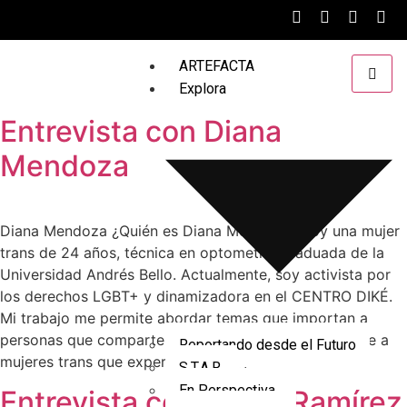
ARTEFACTA
Explora
Entrevista con Diana
Mendoza
Diana Mendoza ¿Quién es Diana Mendoza? Soy una mujer
trans de 24 años, técnica en optometría graduada de la
Universidad Andrés Bello. Actualmente, soy activista por
los derechos LGBT+ y dinamizadora en el CENTRO DIKÉ.
Mi trabajo me permite abordar temas que importan a
personas que comparten mis vivencias, especialmente a
Reportando desde el Futuro
mujeres trans que experimentan […]
S.T.A.R.
En Perspectiva
Entrevista con Angie Ramírez